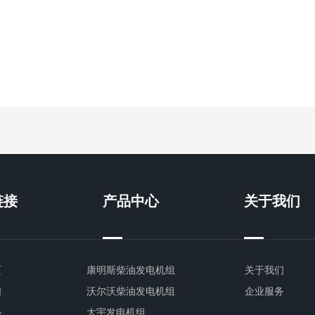
链接
产品中心
关于我们
页
康明斯柴油发电机组
关于我们
们
沃尔沃柴油发电机组
企业服务
心
大宇发电机组