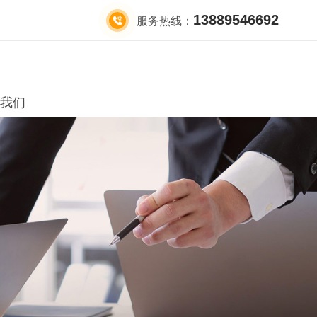
13889546692
服务热线：
我们