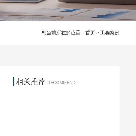
您当前所在的位置：
首页
>
工程案例
相关推荐
RECOMMEND