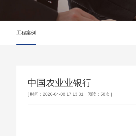
工程案例
中国农业业银行
[ 时间：2026-04-08 17:13:31 阅读：58次 ]