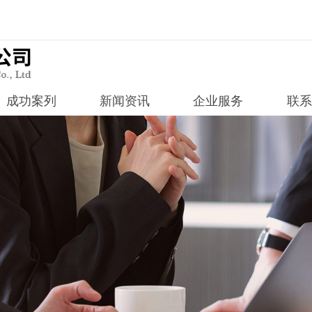
成功案列
新闻资讯
企业服务
联系