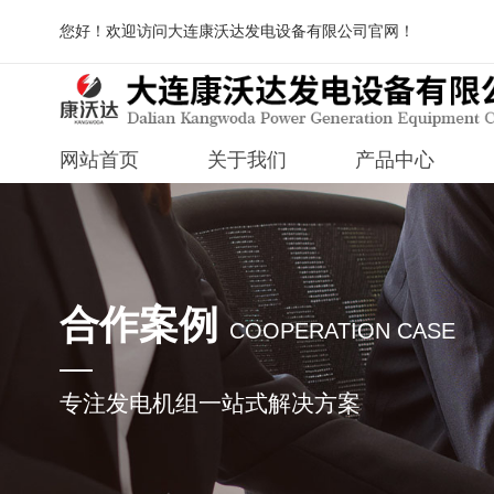
您好！欢迎访问大连康沃达发电设备有限公司官网！
网站首页
关于我们
产品中心
合作案例
COOPERATION CASE
专注发电机组一站式解决方案