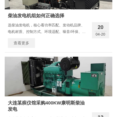
柴油发电机组如何正确选择
选柴油发电机，核心看功率匹配、发动机品牌、
20
电机材质、控制方式、环境适配、噪音/环保、预
04-20
算这7点。下面按步骤说清楚： 一、先算准功率
查看更多
（最关键） 柴油发电机组1. 分清负载类型- 阻
性负载（灯、电暖器）：启动电
大连某殡仪馆采购400KW康明斯柴油
发电