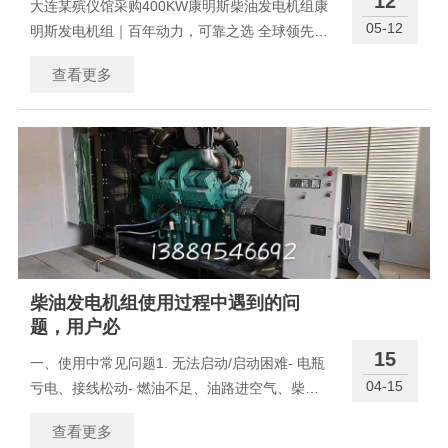
12
大连某殡仪馆采购400KW康明斯柴油发电机组康
05-12
明斯发电机组｜百年动力，可靠之选 全球领先的
发电解决方案，为关键场景提供持续、稳定、高
查看更多
效的电力保障。一、核心优势 发电机组 - 全集成
设计：发动机、发电
柴油发电机组使用过程中遇到的问
题，用户必
15
一、使用中常见问题1. 无法启动/启动困难- 电瓶
04-15
亏电、接线松动- 燃油不足、油路进空气、柴油
结蜡- 滤芯堵塞、预热系统故障2. 运行中突然停
查看更多
机- 低油压、高水温保护停机- 燃油耗尽、油路堵