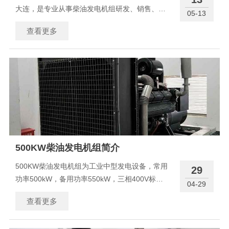
大连，是专业从事柴油发电机组研发、销售、配
05-13
套与运维的综合性企业，深耕发电设备领域，致
查看更多
力为客户提供高品质电力解决方案。公司柴油发
电机组功率覆盖20kW-3000kW，可定制普通
型、自动化、ATS自
500KW柴油发电机组简介
500KW柴油发电机组为工业中型发电设备，常用
29
功率500kW，备用功率550kW，三相400V标准
04-29
工业用电。搭载知名品牌（康明斯、上柴、玉
查看更多
柴、帕金斯、潍柴）柴油机+无刷纯铜发电机，动
力强劲、稳压效果好、油耗低、故障率低。支持