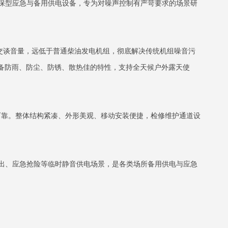
保型应急与备用供电设备，专为对噪声控制有严苛要求的场景研
交谈音量，远低于普通柴油发电机组，彻底解决传统机组噪音污
备防雨、防尘、防锈、散热佳的特性，支持全天候户外露天使
可靠。整体结构紧凑、外形美观、移动安装便捷，检修维护通道设
出、应急抢险等临时静音供电场景，是各类场所备用供电与应急