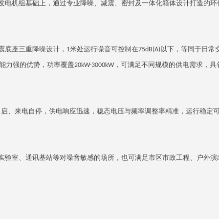
发电机组基础上，通过专业降噪、减震、密封及一体化箱体设计打造的环
震底座三重降噪设计，
米处运行噪音可控制在
以下，等同于日常
1
75dB(A)
能力强的优势，功率覆盖
，可满足不同规模的供电需求，具
20kW-3000kW
自启、来电自停，供电响应迅速，稳态电压与频率调整率精准，运行稳定
实验室、通讯基站等对噪音敏感的场所，也可满足市区市政工程、户外演