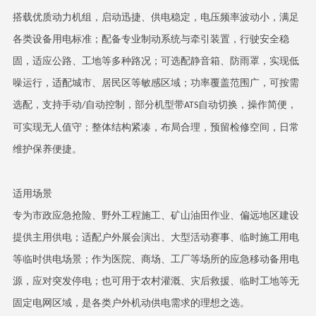
搭载优质动力机组，启动迅捷、供电稳定，电压频率波动小，满足
各类设备用电标准；配备专业制动系统与牵引装置，行驶安全稳
固，适应公路、工地等多种路况；可选配静音箱、防雨罩，实现低
噪运行，适配城市、居民区等敏感区域；功率覆盖范围广，可按需
选配，支持手动
自动控制，部分机型带
自动切换，操作简便，
/
ATS
可实现无人值守；整体结构紧凑，布局合理，预留检修空间，日常
维护保养便捷。
适用场景
专为市政应急抢险、野外工程施工、矿山油田作业、偏远地区建设
提供主用供电；适配户外展会演出、大型活动赛事、临时施工用电
等临时供电场景；作为医院、商场、工厂等场所的应急移动备用电
源，应对突发停电；也可用于农村灌溉、灾后救援、临时工地等无
固定电网区域，是各类户外机动供电需求的理想之选。