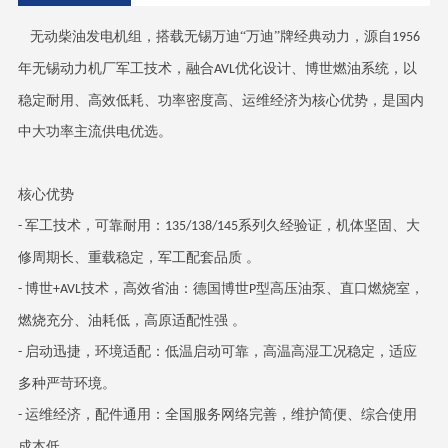
无动柴油发电机组，搭载无锡万迪
“万迪”牌经典动力，源自
1956
年无锡动力机厂军工技术，融合
优化设计、博世燃油系统，以
AVL
稳定耐用、高效低耗、功率密度高、运维经济为核心优势，是国内
中大功率主流供电优选。
核心优势
军工技术，可靠耐用：
系列久经验证，机体坚固、大
-
135/138/145
修周期长、重载稳定，军工配套品质 。
博世
技术，高效省油：德国博世
型高压油泵、直口燃烧室，
-
+AVL
P
燃烧充分、油耗低，高原适配性强 。
启动迅捷，环境适配：低温启动可靠，高温高湿工况稳定，适应
-
多种严苛环境。
运维经济，配件通用：全国服务网络完善，维护简便、综合使用
-
成本低 。