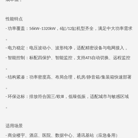
性能特点
功率覆盖：
–
，
缸
缸机型齐全，满足中大功率需求
-
56kW
1320kW
6
/12
。
电力稳定：电压波动小、波形纯净，适配精密设备与电网接入 。
-
智能控制：标配四保护、智能监控，支持
自动切换、远程监控
-
ATS
。
结构紧凑：功率密度高、布局合理，机房
静音箱
集装箱快速部署
-
/
/
。
环保达标：排放符合国三
欧Ⅲ，低噪低振，适配城市与敏感区域
-
/
。
适用场景
商业楼宇、酒店、医院、数据中心、通讯基站（应急备用）
-